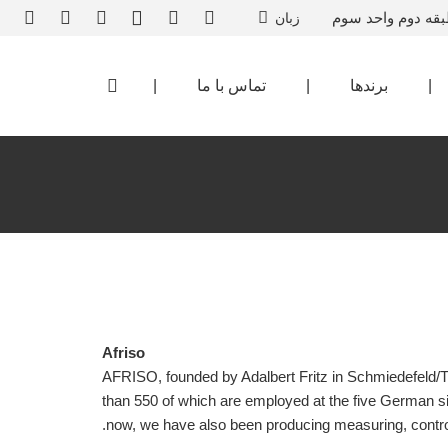
بقه دوم واحد سوم
زبان
|
برندها
|
تماس با ما
|
Afriso
AFRISO, founded by Adalbert Fritz in Schmiedefeld/T
than 550 of which are employed at the five German si
now, we have also been producing measuring, contro