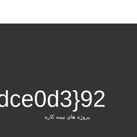
fdce
0
d
3
{a
92
پروژه های نیمه کاره