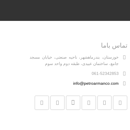
تماس باما
خوزستان، بندرماهشهر، ناحیه صنعتی، خیابان مسجد
جامع، ساختمان عبیدی، طبقه دوم واحد سوم
061-52342853
info@petroarmanco.com