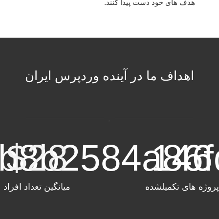
هدف های خود دست پیدا کنند.
اهداف ما در آینده وردپرس ایران
b
$
8
28
b
2584
a
146
86
پروژه های تکمیلشده
میانگین تعداد افراد