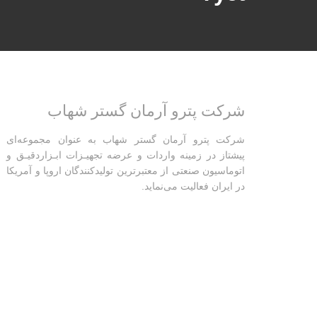
شرکت پترو آرمان گستر شهاب
شرکت پترو آرمان گستر شهاب به عنوان مجموعه‌ای
پیشتاز در زمینه واردات و عرضه تجهیـزات ابـزاردقیـق و
اتوماسیون صنعتی از معتبرترین تولیدکنندگان اروپا و آمریکا
در ایران فعالیت‌‌ می‌نماید.