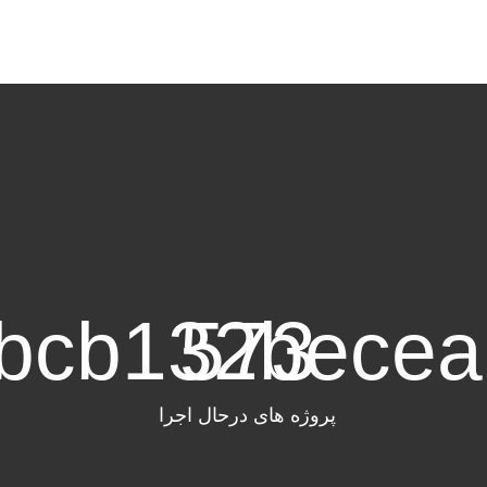
bcb
132
573
becea
پروژه های درحال اجرا