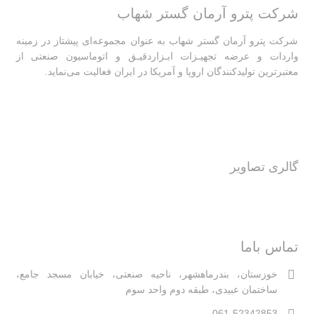
شرکت پترو آرمان گستر شهاب
شرکت پترو آرمان گستر شهاب به عنوان مجموعه‌ای پیشتاز در زمینه
واردات و عرضه تجهیـزات ابـزاردقیـق و اتوماسیون صنعتی از
معتبرترین تولیدکنندگان اروپا و آمریکا در ایران فعالیت‌‌ می‌نماید.
گالری تصاویر
تماس باما
خوزستان، بندرماهشهر، ناحیه صنعتی، خیابان مسجد جامع،
ساختمان عبیدی، طبقه دوم واحد سوم
061-52342853