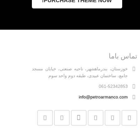
PURCHASE THEME NOW!
تماس باما
خوزستان، بندرماهشهر، ناحیه صنعتی، خیابان مسجد
جامع، ساختمان عبیدی، طبقه دوم واحد سوم
061-52342853
info@petroarmanco.com