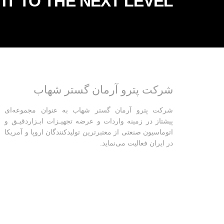
IT TO THE NEXT LEVEL?
شرکت پترو آرمان گستر شهاب
شرکت پترو آرمان گستر شهاب به عنوان مجموعه‌ای
پیشتاز در زمینه واردات و عرضه تجهیـزات ابـزاردقیـق و
اتوماسیون صنعتی از معتبرترین تولیدکنندگان اروپا و آمریکا
در ایران فعالیت‌‌ می‌نماید.