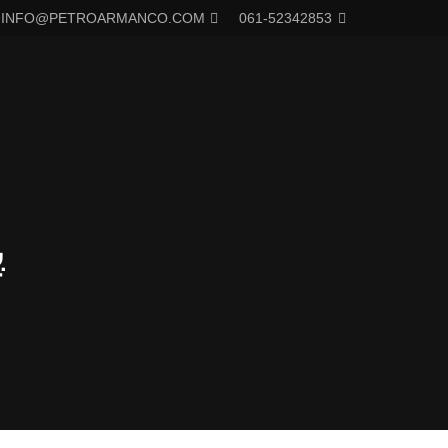
INFO@PETROARMANCO.COM
061-52342853
پ