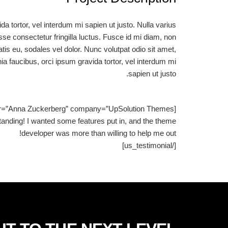
da tortor, vel interdum mi sapien ut justo. Nulla varius
e consectetur fringilla luctus. Fusce id mi diam, non
atis eu, sodales vel dolor. Nunc volutpat odio sit amet,
nia faucibus, orci ipsum gravida tortor, vel interdum mi
sapien ut justo.
[us_testimonial author=”Anna Zuckerberg” company=”UpSolution Themes”]
tstanding! I wanted some features put in, and the theme
developer was more than willing to help me out!
[/us_testimonial]