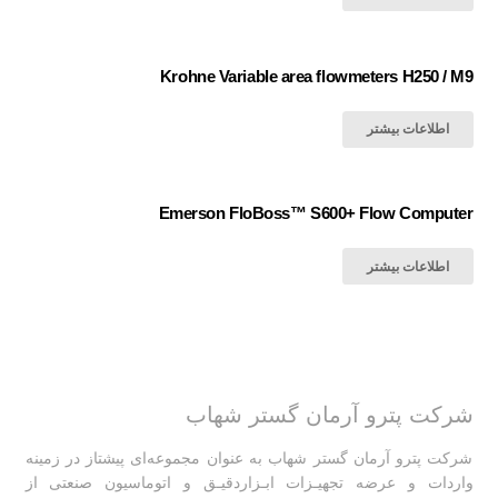
Krohne Variable area flowmeters H250 / M9
اطلاعات بیشتر
Emerson FloBoss™ S600+ Flow Computer
اطلاعات بیشتر
شرکت پترو آرمان گستر شهاب
شرکت پترو آرمان گستر شهاب به عنوان مجموعه‌ای پیشتاز در زمینه
واردات و عرضه تجهیـزات ابـزاردقیـق و اتوماسیون صنعتی از