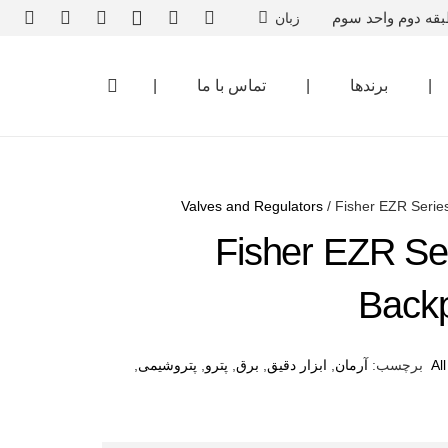
بقه دوم واحد سوم
زبان
|
برندها
|
تماس با ما
|
Valves and Regulators
/ Fisher EZR Series
Fisher EZR Ser
Backp
Al
برچسب:
آرمان
,
ابزار دقیق
,
برق
,
پترو
,
پتروشیمی
,