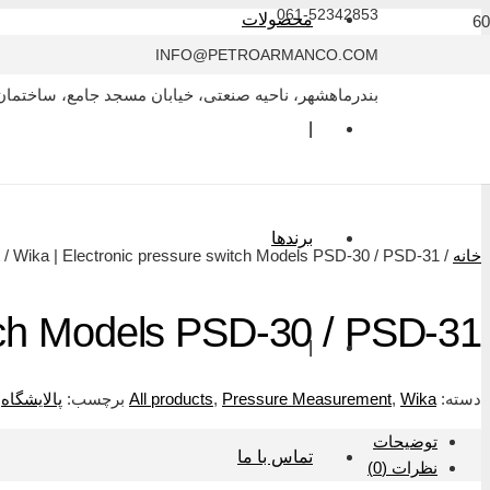
061-52342853
محصولات
INFO@PETROARMANCO.COM
بندرماهشهر، ناحیه صنعتی، خیابان مسجد جامع، ساختمان
|
برندها
خانه
/
/ Wika | Electronic pressure switch Models PSD-30 / PSD-31
itch Models PSD-30 / PSD-31
|
دسته:
Wika
,
Pressure Measurement
,
All products
برچسب:
پالایشگاه
,
توضیحات
تماس با ما
نظرات (0)