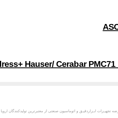
جهیـزات ابـزاردقیـق و اتوماسیون صنعتی از معتبرترین تولیدکنندگان اروپا و آم