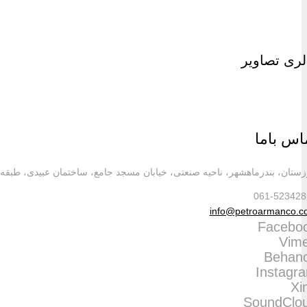
لری تصاویر
اس باما
ستان، بندرماهشهر، ناحیه صنعتی، خیابان مسجد جامع، ساختمان عبیدی، طبقه
061-523428
info@petroarmanco.c
Facebo
Vim
Behan
Instagr
Xi
SoundClo