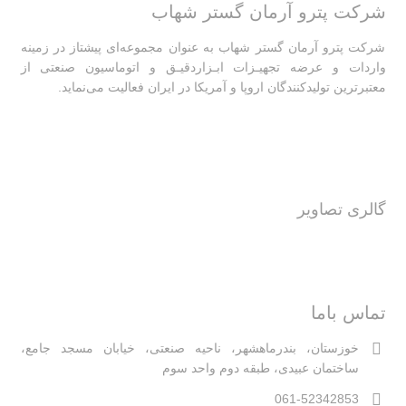
شرکت پترو آرمان گستر شهاب
شرکت پترو آرمان گستر شهاب به عنوان مجموعه‌ای پیشتاز در زمینه
واردات و عرضه تجهیـزات ابـزاردقیـق و اتوماسیون صنعتی از
معتبرترین تولیدکنندگان اروپا و آمریکا در ایران فعالیت‌‌ می‌نماید.
گالری تصاویر
تماس باما
خوزستان، بندرماهشهر، ناحیه صنعتی، خیابان مسجد جامع،
ساختمان عبیدی، طبقه دوم واحد سوم
061-52342853