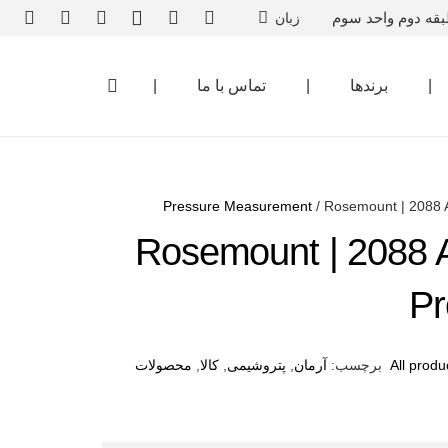
بقه دوم واحد سوم
زبان
|
برندها
|
تماس با ما
|
Pressure Measurement
/ Rosemount | 2088 
Rosemount | 2088 
Pr
All produ
برچسب:
آرمان
,
پتروشیمی
,
کالا
,
محصولات