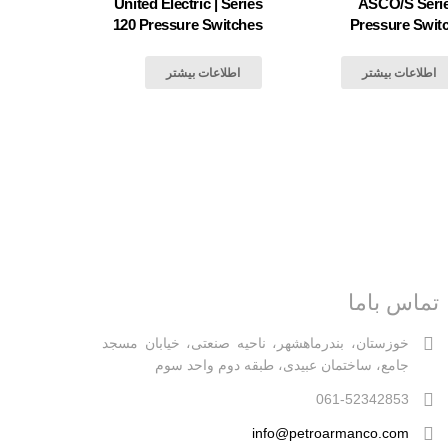
United Electric | Series
َASCO/S Seri
120 Pressure Switches
Pressure Swit
اطلاعات بیشتر
اطلاعات بیشتر
تماس باما
خوزستان، بندرماهشهر، ناحیه صنعتی، خیابان مسجد
جامع، ساختمان عبیدی، طبقه دوم واحد سوم
061-52342853
info@petroarmanco.com