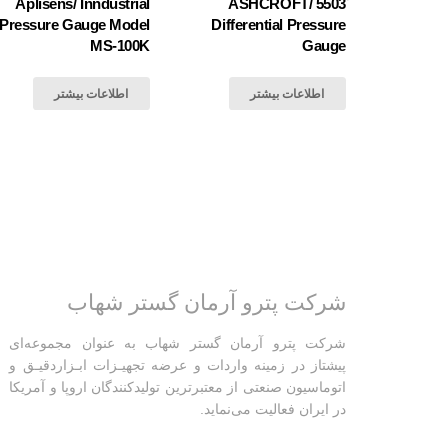
Aplisens/ Inndustrial
َُASHCROFT/ 5503
Pressure Gauge Model
Differential Pressure
MS-100K
Gauge
اطلاعات بیشتر
اطلاعات بیشتر
شرکت پترو آرمان گستر شهاب
شرکت پترو آرمان گستر شهاب به عنوان مجموعه‌ای
پیشتاز در زمینه واردات و عرضه تجهیـزات ابـزاردقیـق و
اتوماسیون صنعتی از معتبرترین تولیدکنندگان اروپا و آمریکا
در ایران فعالیت‌‌ می‌نماید.